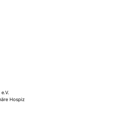
e.V.
onäre Hospiz